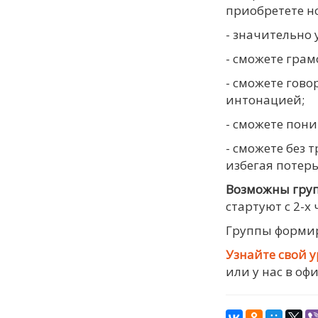
приобретете н
- значительно 
- сможете гра
- сможете гов
интонацией;
- сможете пони
- сможете без 
избегая потерь
Возможны груп
стартуют с 2-х 
Группы формир
Узнайте свой 
или у нас в офи