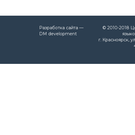
Разработка сайта —
© 2010-2018 Ц
DM development
языко
г. Красноярск, у