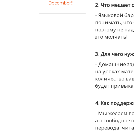
December!!!
2. Что мешает 
- Языковой бар
понимать, что 
поэтому не над
это молчать!
3. Для чего н
- Домашние за
на уроках мате
количество ва
будет привыкат
4. Как поддерж
- Мы желаем в
а в свободное 
перевода, чит