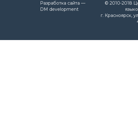
Разработка сайта —
© 2010-2018 Ц
DM development
языко
г. Красноярск, у